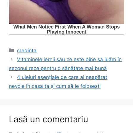
Categorii
credinta
Vitaminele iernii sau ce este bine să luăm în
sezonul rece pentru o sănătate mai bună
4 uleiuri esențiale de care ai neapărat
nevoie în casa ta și cum să le folosești
Lasă un comentariu