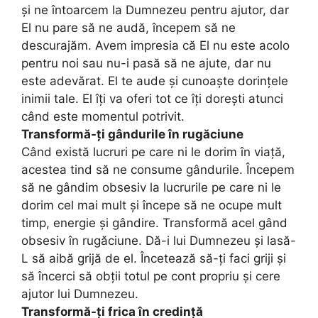
și ne întoarcem la Dumnezeu pentru ajutor, dar
El nu pare să ne audă, începem să ne
descurajăm. Avem impresia că El nu este acolo
pentru noi sau nu-i pasă să ne ajute, dar nu
este adevărat. El te aude și cunoaște dorințele
inimii tale. El îți va oferi tot ce îți dorești atunci
când este momentul potrivit.
Transformă-ți gândurile în rugăciune
Când există lucruri pe care ni le dorim în viață,
acestea tind să ne consume gândurile. Începem
să ne gândim obsesiv la lucrurile pe care ni le
dorim cel mai mult și începe să ne ocupe mult
timp, energie și gândire. Transformă acel gând
obsesiv în rugăciune. Dă-i lui Dumnezeu și lasă-
L să aibă grijă de el. Încetează să-ți faci griji și
să încerci să obții totul pe cont propriu și cere
ajutor lui Dumnezeu.
Transformă-ți frica în credință