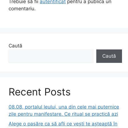
Trebuie să fii
autentificat
pentru a publica un
comentariu.
Caută
Caută
Recent Posts
08.08, portalul leului, una din cele mai puternice
zile pentru manifestare. Ce ritual se practică azi
Alege o pasăre ca să afli ce vești te așteaptă în