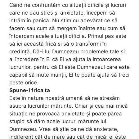
Când ne confruntăm cu situații dificile și lucruri
care ne dau stres și anxietate, începem să
intrăm în panică. Nu știm cu adevărat ce să
facem sau cum să mergem înainte sau cum să
întoarcem acele situații dificile. Primul pas este
să iei această frică și să o transformi în
credință. Dă-i lui Dumnezeu problemele tale și
ai încredere în El că El va ajuta la întoarcerea
lucrurilor, pentru că El este Dumnezeul care este
capabil să mute munții, El te poate ajuta să treci
peste orice.
Spune-I frica ta
Este în natura noastră umană să ne stresăm
asupra lucrurilor mărunte. Chiar și cea mai mică
situație ne provoacă anxietate și poate părea
stupid să dăm acele lucruri mărunte lui
Dumnezeu. Vrea să știe ce ne dă anxietate,
indiferent cât de mare sau cât de mică; el este