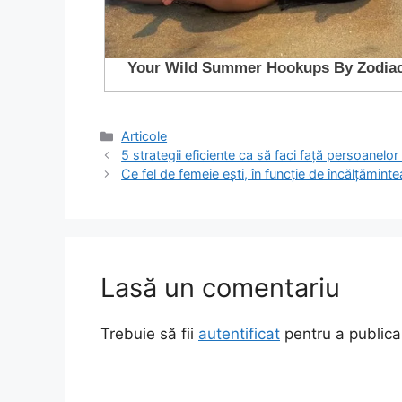
Categorii
Articole
5 strategii eficiente ca să faci față persoanelor
Ce fel de femeie ești, în funcție de încălțăminte
Lasă un comentariu
Trebuie să fii
autentificat
pentru a publica