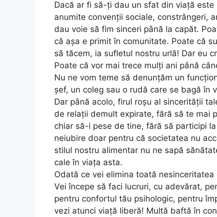
Dacă ar fi să-ți dau un sfat din viață este
anumite convenții sociale, constrângeri, a
dau voie să fim sinceri până la capăt. Poa
că așa e primit în comunitate. Poate că su
să tăcem, ia sufletul nostru urlă! Dar eu
Poate că vor mai trece mulți ani până cân
Nu ne vom teme să denunțăm un funcțion
șef, un coleg sau o rudă care se bagă în v
Dar până acolo, firul roșu al sincerității tal
de relații demult expirate, fără să te mai 
chiar să-i pese de tine, fără să participi la
neiubire doar pentru că societatea nu acc
stilul nostru alimentar nu ne sapă sănătat
cale în viața asta.
Odată ce vei elimina toată nesinceritatea d
Vei începe să faci lucruri, cu adevărat, pe
pentru confortul tău psihologic, pentru împ
vezi atunci viață liberă! Multă baftă în con