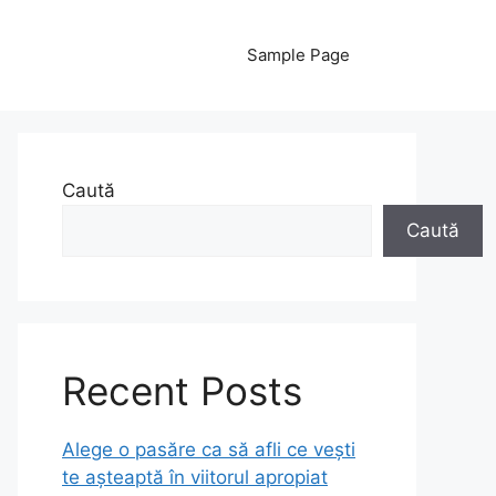
Sample Page
Caută
Caută
Recent Posts
Alege o pasăre ca să afli ce vești
te așteaptă în viitorul apropiat