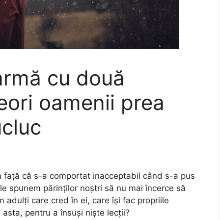
 armă cu două
eori oamenii prea
ucluc
t în față că s-a comportat inacceptabil când s-a pus
 le spunem părinților noștri să nu mai încerce să
m adulți care cred în ei, care își fac propriile
asta, pentru a însuși niște lecții?