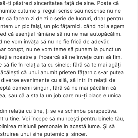
 să-ți păstrezi sinceritatea față de sine. Poate că
numite cutume și reguli scrise sau nescrise nu ne
te că facem zi de zi o serie de lucruri, doar pentru
ntem un pic falși, un pic fățarnici, când noi alegem
 cred că esențial rămâne să nu ne mai autopăcălim.
d ne vom învăța să nu ne fie frică de adevăr.
ar corupt, nu ne vom teme să punem la punct un
iețile noastre și încearcă să ne învețe cum să fim.
e să fie în relația ta cu sinele: fără să te mai agăți
păcălești că unui anumit prieten fățarnic s-ar putea
 diverse evenimente cu silă, să intri în relații de
eptă oamenii singuri, fără să ne mai păcălim că
ea, sau că a sta la un job care nu-ți place e unica
in relația cu tine, ți se va schimba perspectiva.
ntru tine. Vei începe să muncești pentru binele tău,
linirea misiunii personale în acestă lume. Și să
struirea unui sine puternic și sincer.