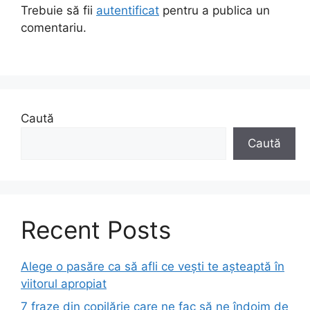
Trebuie să fii
autentificat
pentru a publica un
comentariu.
Caută
Caută
Recent Posts
Alege o pasăre ca să afli ce vești te așteaptă în
viitorul apropiat
7 fraze din copilărie care ne fac să ne îndoim de