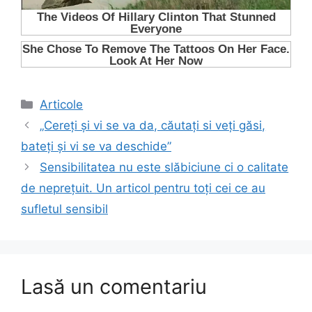
Categorii
Articole
„Cereți și vi se va da, căutați si veți găsi,
bateți și vi se va deschide”
Sensibilitatea nu este slăbiciune ci o calitate
de neprețuit. Un articol pentru toți cei ce au
sufletul sensibil
Lasă un comentariu