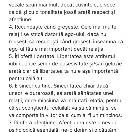
vocale spun mai mult decât cuvintele, o voce
caldă și cu o tonalitate joasă arată respect și
afecțiune.
4. Recunoaște când greșește. Cele mai multe
relații se strică datorită ego-ului, dacă nu
reușești să recunoști când greșești înseamnă că
ego-ul tău e mai important decât relația.
5. Îți oferă libertate. Libertatea este atributul
iubirii, orice semn de posesivitate și/sau gelozie
arată clar că libertatea ta nu e așa importantă
pentru celălalt.
6. E sincer cu tine. Sinceritatea chiar dacă
uneori e dureroasă, ea arată sănătatea unei
relații, orice minciună va înrăutăți relația, pentru
că subconștientul celuilalt va ști că minți și se
va comporta în viitor ca și cum ai fi un mincinos.
7. Îți oferă afecțiune. Afecțiunea este o nevoie
psihologică esențială, ne-o dorim și o căutăm