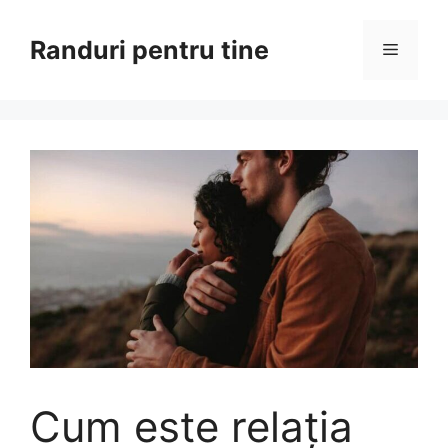
Sari
la
Randuri pentru tine
Meniu
conținut
Cum este relația