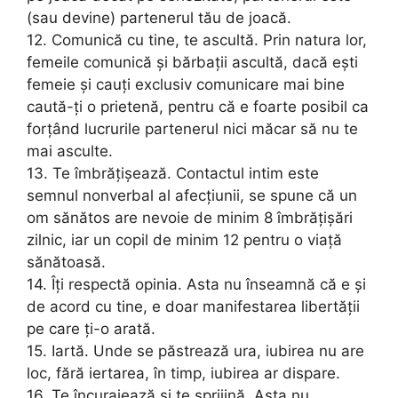
(sau devine) partenerul tău de joacă.
12. Comunică cu tine, te ascultă. Prin natura lor,
femeile comunică și bărbații ascultă, dacă ești
femeie și cauți exclusiv comunicare mai bine
caută-ți o prietenă, pentru că e foarte posibil ca
forțând lucrurile partenerul nici măcar să nu te
mai asculte.
13. Te îmbrățișează. Contactul intim este
semnul nonverbal al afecțiunii, se spune că un
om sănătos are nevoie de minim 8 îmbrățișări
zilnic, iar un copil de minim 12 pentru o viață
sănătoasă.
14. Îți respectă opinia. Asta nu înseamnă că e și
de acord cu tine, e doar manifestarea libertății
pe care ți-o arată.
15. Iartă. Unde se păstrează ura, iubirea nu are
loc, fără iertarea, în timp, iubirea ar dispare.
16. Te încurajează și te sprijină. Asta nu