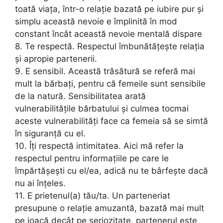
toată viața, într-o relație bazată pe iubire pur și
simplu această nevoie e împlinită în mod
constant încât această nevoie mentală dispare
8. Te respectă. Respectul îmbunătățește relația
și apropie partenerii.
9. E sensibil. Această trăsătură se referă mai
mult la bărbați, pentru că femeile sunt sensibile
de la natură. Sensibilitatea arată
vulnerabilitățile bărbatului și culmea tocmai
aceste vulnerabilități face ca femeia să se simtă
în siguranță cu el.
10. Îți respectă intimitatea. Aici mă refer la
respectul pentru informațiile pe care le
împărtășești cu el/ea, adică nu te bârfește dacă
nu ai înțeles.
11. E prietenul(a) tău/ta. Un parteneriat
presupune o relație amuzantă, bazată mai mult
pe joacă decât pe seriozitate, partenerul este