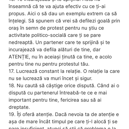
înseamnă că te va ajuta efectiv cu ce ți-ai
propus. Aici o să dau un exemplu extrem ca să
înțelegi. Să spunem că vrei să defilezi goală prin
oraș în semn de protest pentru nu știu ce
activitate politico-socială care ți se pare
nedreaptă. Un partener care te sprijină și te
incurajează va defila alături de tine, dar
ATENȚIE, nu în aceiași ținută ca tine, e acolo
pentru tine nu pentru protestul tău.
17. Lucrează constant la relație. O relație la care
nu se lucrează va muri încet și sigur.
18. Nu caută să câștige orice dispută. Când ai o
dispută cu partenerul întreabă-te ce e mai
important pentru tine, fericirea sau să ai
dreptate.
19. Îți oferă atenție. Dacă nevoia ta de atenție e
așa de mare încât timpul pe care ți-l alocă ți se
pare insuficient, atunci să știi că problema e la